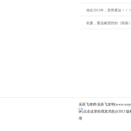
他在2013年，形势紧迫！！
初夏，重温戴望舒的《雨巷
吴跃飞律师/吴跃飞发明(www.wuyuef
@2013 版权
理